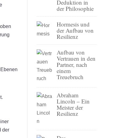
Deduktion in
re
der Philosophie
Hormesis und
 oben
der Aufbau von
erung
Resilienz
Aufbau von
Vertrauen in den
Partner, nach
einem
Treuebruch
Abraham
t.
Lincoln – Ein
Meister der
Resilienz
iner
d der
Das