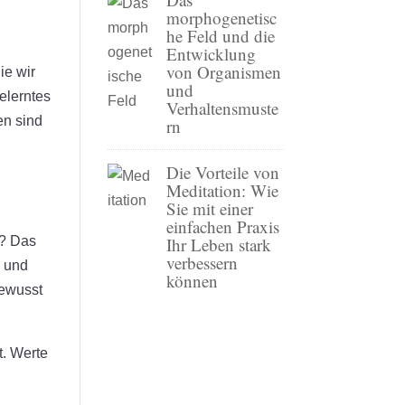
morphogenetisc
he Feld und die
Entwicklung
von Organismen
ie wir
und
elerntes
Verhaltensmuste
en sind
rn
Die Vorteile von
Meditation: Wie
Sie mit einer
einfachen Praxis
e? Das
Ihr Leben stark
verbessern
e und
können
bewusst
t. Werte