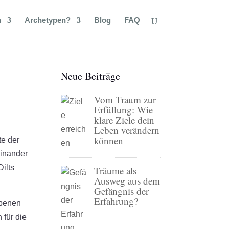
n
Archetypen?
Blog
FAQ
Neue Beiträge
Vom Traum zur
Erfüllung: Wie
klare Ziele dein
Leben verändern
können
te der
einander
ilts
Träume als
Ausweg aus dem
Gefängnis der
Erfahrung?
Ebenen
 für die