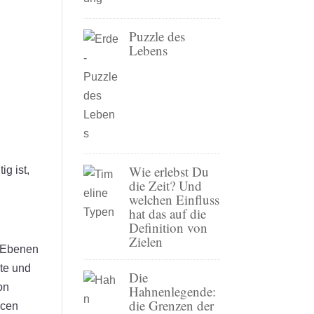
Puzzle des
Lebens
Wie erlebst Du
ig ist,
die Zeit? Und
welchen Einfluss
hat das auf die
Definition von
Zielen
n Ebenen
rte und
Die
on
Hahnenlegende:
die Grenzen der
rcen