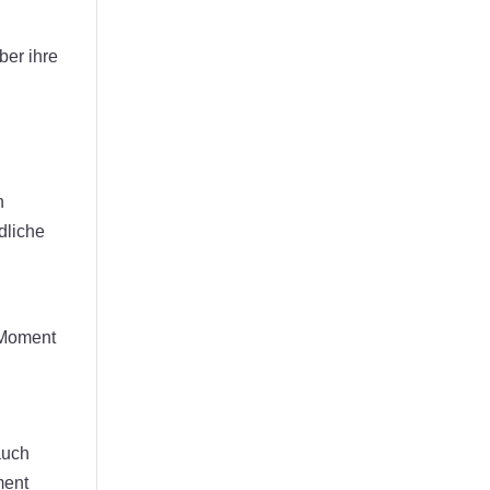
ber ihre
n
dliche
m Moment
auch
ment