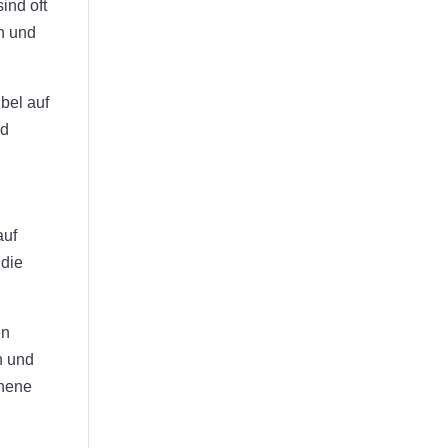
ind oft
en und
ibel auf
nd
auf
 die
en
n und
ehene