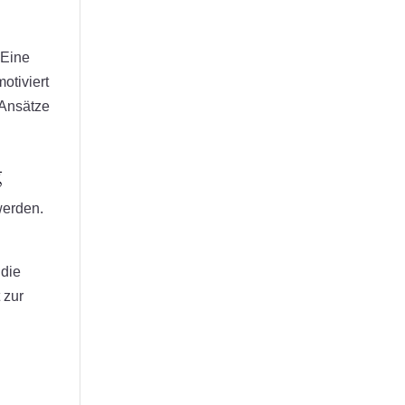
 Eine
otiviert
 Ansätze
g
werden.
 die
 zur