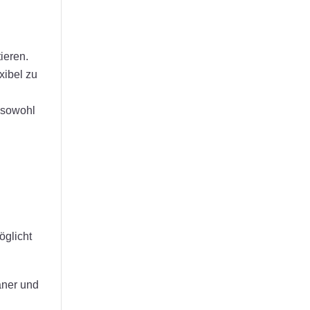
tieren.
xibel zu
 sowohl
öglicht
aner und