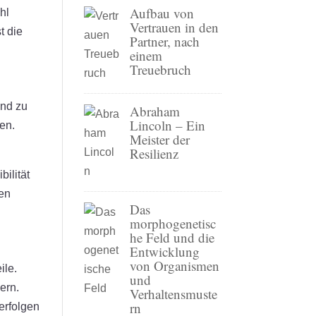
Aufbau von
hl
Vertrauen in den
t die
Partner, nach
einem
Treuebruch
und zu
Abraham
Lincoln – Ein
hen.
Meister der
Resilienz
bilität
hen
Das
morphogenetisc
he Feld und die
Entwicklung
von Organismen
ile.
und
ern.
Verhaltensmuste
rn
erfolgen