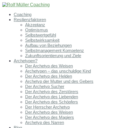
Coaching
Resilienzfaktoren
Akzeptanz
Optimismus
Selbstwertgefühl
Selbstwirksamkeit
Aufbau von Beziehungen
Selbstmanagement Kompetenz
Zukunftsorientierung und Ziele
Archetypen?
Der Archetyp des Weisen
Archetypen – das unschuldige Kind
Der Archetyp des Helden
Archetyp der Mutter und des Gebers
Der Archetyp Sucher
Der Archetyp des Zerstörers
Der Archetyp des Liebenden
Der Archetyp des Schöpfers
Der Herrscher Archetyp
Der Archetyp des Weisen
Der Archetyp des Magiers
Archetyp des Narren
Blog