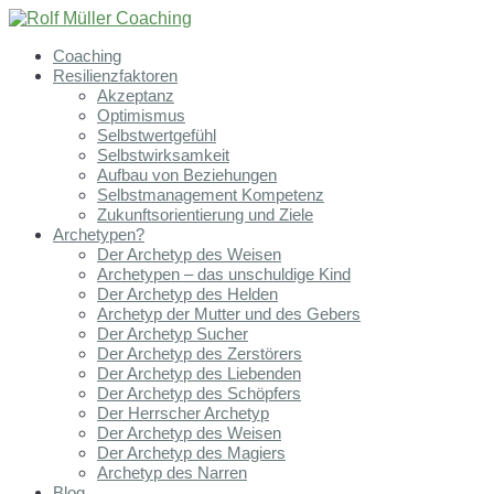
Coaching
Resilienzfaktoren
Akzeptanz
Optimismus
Selbstwertgefühl
Selbstwirksamkeit
Aufbau von Beziehungen
Selbstmanagement Kompetenz
Zukunftsorientierung und Ziele
Archetypen?
Der Archetyp des Weisen
Archetypen – das unschuldige Kind
Der Archetyp des Helden
Archetyp der Mutter und des Gebers
Der Archetyp Sucher
Der Archetyp des Zerstörers
Der Archetyp des Liebenden
Der Archetyp des Schöpfers
Der Herrscher Archetyp
Der Archetyp des Weisen
Der Archetyp des Magiers
Archetyp des Narren
Blog