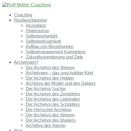
Coaching
Resilienzfaktoren
Akzeptanz
Optimismus
Selbstwertgefühl
Selbstwirksamkeit
Aufbau von Beziehungen
Selbstmanagement Kompetenz
Zukunftsorientierung und Ziele
Archetypen?
Der Archetyp des Weisen
Archetypen – das unschuldige Kind
Der Archetyp des Helden
Archetyp der Mutter und des Gebers
Der Archetyp Sucher
Der Archetyp des Zerstörers
Der Archetyp des Liebenden
Der Archetyp des Schöpfers
Der Herrscher Archetyp
Der Archetyp des Weisen
Der Archetyp des Magiers
Archetyp des Narren
Blog