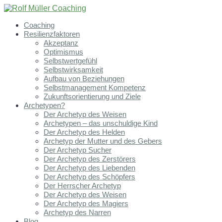
Coaching
Resilienzfaktoren
Akzeptanz
Optimismus
Selbstwertgefühl
Selbstwirksamkeit
Aufbau von Beziehungen
Selbstmanagement Kompetenz
Zukunftsorientierung und Ziele
Archetypen?
Der Archetyp des Weisen
Archetypen – das unschuldige Kind
Der Archetyp des Helden
Archetyp der Mutter und des Gebers
Der Archetyp Sucher
Der Archetyp des Zerstörers
Der Archetyp des Liebenden
Der Archetyp des Schöpfers
Der Herrscher Archetyp
Der Archetyp des Weisen
Der Archetyp des Magiers
Archetyp des Narren
Blog