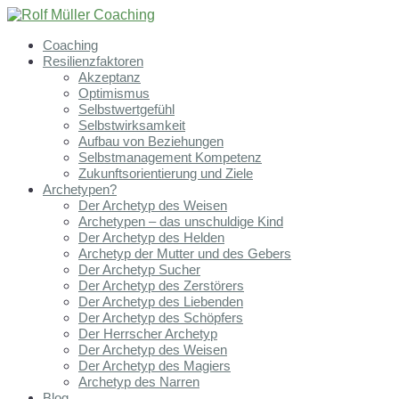
Coaching
Resilienzfaktoren
Akzeptanz
Optimismus
Selbstwertgefühl
Selbstwirksamkeit
Aufbau von Beziehungen
Selbstmanagement Kompetenz
Zukunftsorientierung und Ziele
Archetypen?
Der Archetyp des Weisen
Archetypen – das unschuldige Kind
Der Archetyp des Helden
Archetyp der Mutter und des Gebers
Der Archetyp Sucher
Der Archetyp des Zerstörers
Der Archetyp des Liebenden
Der Archetyp des Schöpfers
Der Herrscher Archetyp
Der Archetyp des Weisen
Der Archetyp des Magiers
Archetyp des Narren
Blog