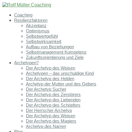
Coaching
Resilienzfaktoren
Akzeptanz
Optimismus
Selbstwertgefühl
Selbstwirksamkeit
Aufbau von Beziehungen
Selbstmanagement Kompetenz
Zukunftsorientierung und Ziele
Archetypen?
Der Archetyp des Weisen
Archetypen – das unschuldige Kind
Der Archetyp des Helden
Archetyp der Mutter und des Gebers
Der Archetyp Sucher
Der Archetyp des Zerstörers
Der Archetyp des Liebenden
Der Archetyp des Schöpfers
Der Herrscher Archetyp
Der Archetyp des Weisen
Der Archetyp des Magiers
Archetyp des Narren
Blog