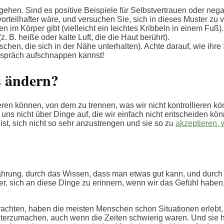
ehen. Sind es positive Beispiele für Selbstvertrauen oder nega
teilhafter wäre, und versuchen Sie, sich in dieses Muster zu ve
 im Körper gibt (vielleicht ein leichtes Kribbeln in einem Fuß
. B. heiße oder kalte Luft, die die Haut berührt).
chen, die sich in der Nähe unterhalten). Achte darauf, wie ihre 
espräch aufschnappen kannst!
s ändern?
llieren können, von dem zu trennen, was wir nicht kontrollieren 
n uns nicht über Dinge auf, die wir einfach nicht entscheiden k
 ist, sich nicht so sehr anzustrengen und sie so zu
akzeptieren, 
Erfahrung, durch das Wissen, dass man etwas gut kann, und dur
, sich an diese Dinge zu erinnern, wenn wir das Gefühl haben,
rachten, haben die meisten Menschen schon Situationen erlebt, i
weiterzumachen, auch wenn die Zeiten schwierig waren. Und si